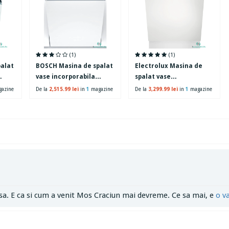
(1)
(1)
alat
BOSCH Masina de spalat
Electrolux Masina de
vase incorporabila
spalat vase
Bosch SMV46KX04E, 13
incorporabila Electrolux
azine
De la
2,515.99 lei
in
1
magazine
De la
3,299.99 lei
in
1
magazine
seturi, 6 programe,
EES848200L, 14 seturi, 8
Clasa E, 60 cm, alb
programe, 4
temperaturi, Clasa E,
Motor Inverter, AirDry,
MaxiFlex, 60 cm
sa. E ca si cum a venit Mos Craciun mai devreme. Ce sa mai, e
o v