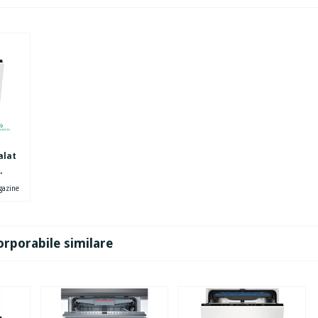
alat
azine
orporabile similare