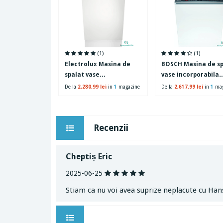
(1)
(1)
Electrolux Masina de
BOSCH Masina de sp
spalat vase
vase incorporabila
incorporabila Electrolux
Bosch SPV2IKX10E, 9
De la
2,280.99 lei
in
1
magazine
De la
2,617.99 lei
in
1
mag
EEA22100L, 9 seturi, 6
seturi, 5 programe,
programe, 45 cm, Clasa
Clasa A+, Home
F, panou comanda negru
Connect, 45 cm
Recenzii
Cheptiș Eric
2025-06-25
Stiam ca nu voi avea suprize neplacute cu Han