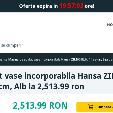
19:
57:
03
Oferta expira in
ore!
HO
hansa Masina de spalat vase incorporabila Hansa ZIM669ELH, 14 seturi, 9 progr
 vase incorporabila Hansa ZI
cm, Alb la 2,513.99 ron
2,513.99 RON
Cumpara