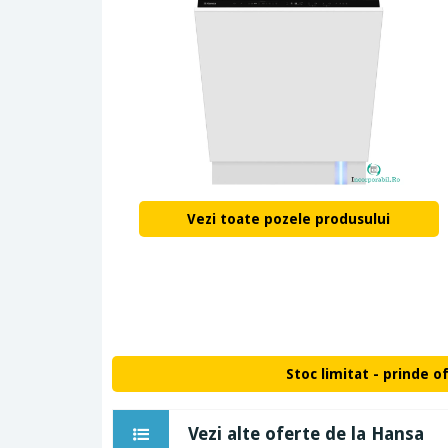
Vezi toate pozele produsului
Stoc limitat - prinde o
Vezi alte oferte de la Hansa