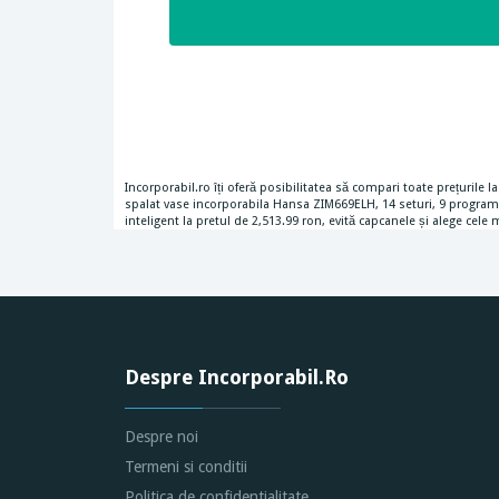
Incorporabil.ro îți oferă posibilitatea să compari toate prețuril
spalat vase incorporabila Hansa ZIM669ELH, 14 seturi, 9 programe,
inteligent la pretul de 2,513.99 ron, evită capcanele și alege cele
Despre Incorporabil.Ro
Despre noi
Termeni si conditii
Politica de confidentialitate