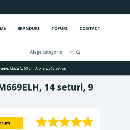
ME
BRANDURI
TOPURI
CONTACT
ame, Clasa C, 60 cm, Alb la 2,513.99 ron
M669ELH, 14 seturi, 9
 acum