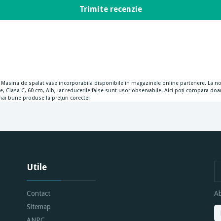
e la Masina de spalat vase incorporabila disponibile în magazinele online partenere. La 
 Clasa C, 60 cm, Alb, iar reducerile false sunt ușor observabile. Aici poți compara doar
 mai bune produse la prețuri corecte!
Utile
Contact
Ab
Sitemap
ANPC